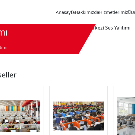
Anasayfa
Hakkımızda
Hizmetlerimiz
Ü
mı
tımı
eller