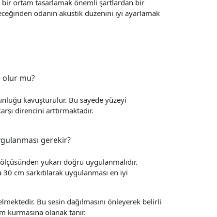
ği bir ortam tasarlamak önemli şartlardan bir
receğinden odanın akustik düzenini iyi ayarlamak
n olur mu?
unluğu kavuşturulur. Bu sayede yüzeyi
şı direncini arttırmaktadır.
ygulanması gerekir?
 ölçüsünden yukarı doğru uygulanmalıdır.
a 30 cm sarkıtılarak uygulanması en iyi
elmektedir. Bu sesin dağılmasını önleyerek belirli
şim kurmasına olanak tanır.