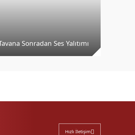
Ses Yal
Tavana Sonradan Ses Yalıtımı
Yapılab
Hızlı İletişim