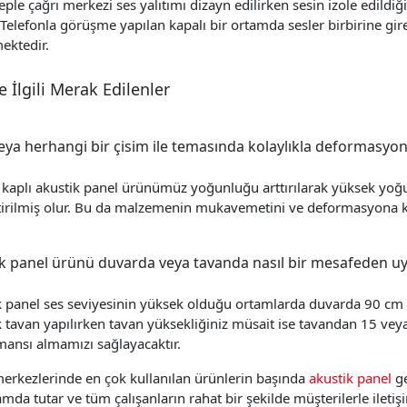
ple çağrı merkezi ses yalıtımı dizayn edilirken sesin izole edildi
 Telefonla görüşme yapılan kapalı bir ortamda sesler birbirine gi
ektedir.
 İlgili Merak Edilenler
 veya herhangi bir çisim ile temasında kolaylıkla deformasyo
kaplı akustik panel ürünümüz yoğunluğu arttırılarak yüksek yoğ
tirilmiş olur. Bu da malzemenin mukavemetini ve deformasyona kar
k panel ürünü duvarda veya tavanda nasıl bir mesafeden u
k panel ses seviyesinin yüksek olduğu ortamlarda duvarda 90 cm
 tavan yapılırken tavan yüksekliğiniz müsait ise tavandan 15 vey
mansı almamızı sağlayacaktır.
merkezlerinde en çok kullanılan ürünlerin başında
akustik panel
g
amda tutar ve tüm çalışanların rahat bir şekilde müşterilerle ileti