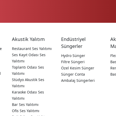
Akustik Yalıtım
Endüstriyel
Ak
Süngerler
Ma
e
Restaurant Ses Yalıtımı
Ses Kayıt Odası Ses
Hydro Sünger
Fle
Yalıtımı
Filtre Süngeri
Ba
Toplantı Odası Ses
Özel Kesim Sünger
Ren
l
Yalıtımı
Sünger Conta
Ba
Stüdyo Akustik Ses
Ambalaj Süngerleri
Yalıtımı
Karaoke Odası Ses
Yalıtımı
Bar Ses Yalıtımı
Ofis Ses Yalıtımı