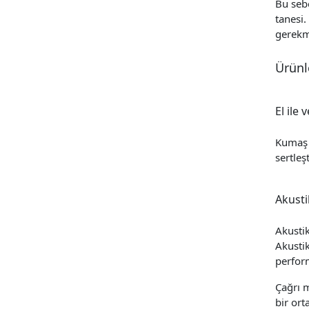
Bu sebe
tanesi.
gerekm
Ürünle
El ile
Kumaş 
sertleş
Akusti
Akusti
Akustik
perfor
Çağrı 
bir ort