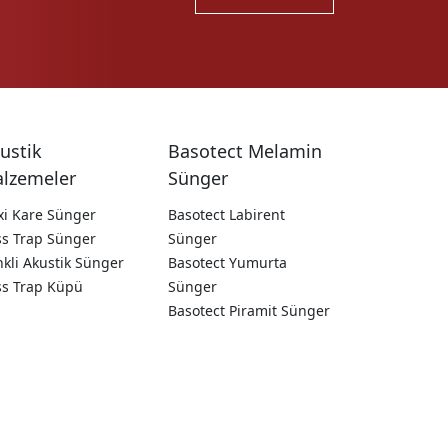
ustik
Basotect Melamin
lzemeler
Sünger
xi Kare Sünger
Basotect Labirent
ss Trap Sünger
Sünger
kli Akustik Sünger
Basotect Yumurta
ss Trap Küpü
Sünger
Basotect Piramit Sünger