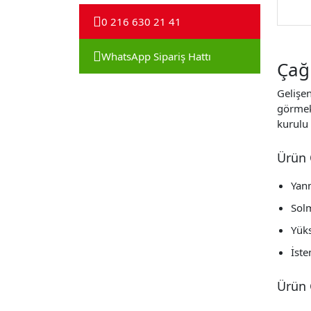
0 216 630 21 41
WhatsApp Sipariş Hattı
Çağr
Gelişen
görmek
kurulu 
Ürün 
Yan
Sol
Yük
İste
Ürün 