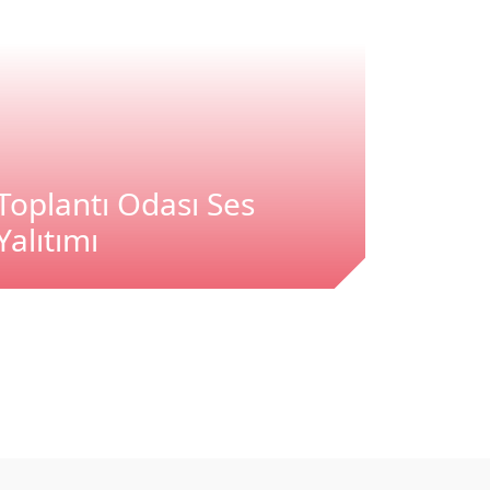
Toplantı Odası Ses
Stüdy
Yalıtımı
Yalıtı