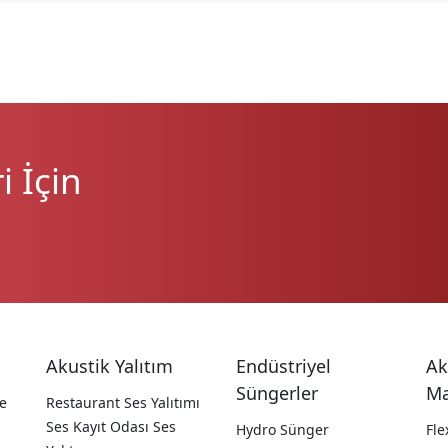
 İçin
Akustik Yalıtım
Endüstriyel
Ak
Süngerler
Ma
e
Restaurant Ses Yalıtımı
Ses Kayıt Odası Ses
Hydro Sünger
Fle