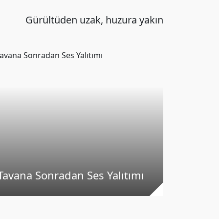
Gürültüden uzak, huzura yakın
Ses Yal
Tavana Sonradan Ses Yalıtımı
Yapılab