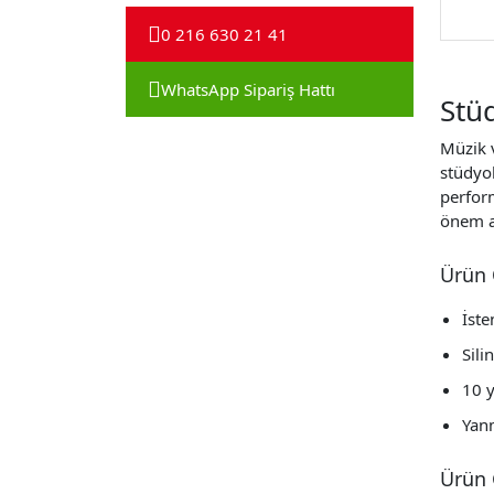
0 216 630 21 41
WhatsApp Sipariş Hattı
Stüd
Müzik v
stüdyol
perfor
önem a
Ürün 
İste
Sili
10 y
Yanm
Ürün 