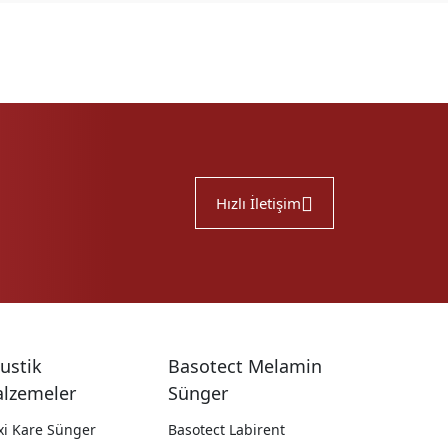
Hızlı İletişim
ustik
Basotect Melamin
lzemeler
Sünger
xi Kare Sünger
Basotect Labirent