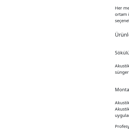
Her mek
ortam i
seçenek
Ürünle
Sökül
Akustik
sünger 
Montaj
Akustik
Akustik
uygula
Profesy