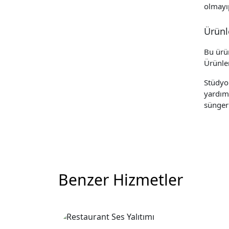
olmayıp
Ürünl
Bu ürün
Ürünler
Stüdyo 
yardım 
süngeri
Benzer Hizmetler