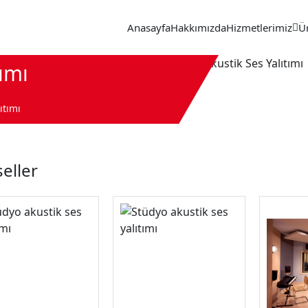
Anasayfa
Hakkımızda
Hizmetlerimiz
Ü
ımı
ıtımı
eller