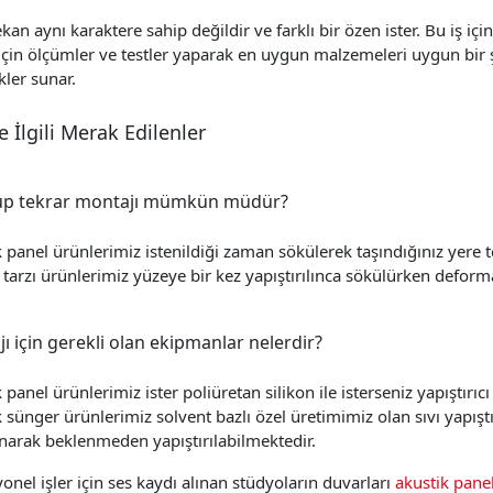
an aynı karaktere sahip değildir ve farklı bir özen ister. Bu iş i
çin ölçümler ve testler yaparak en uygun malzemeleri uygun bir şe
ler sunar.
 İlgili Merak Edilenler
üp tekrar montajı mümkün müdür?
 panel ürünlerimiz istenildiği zaman sökülerek taşındığınız yere 
tarzı ürünlerimiz yüzeye bir kez yapıştırılınca sökülürken defor
ı için gerekli olan ekipmanlar nelerdir?
 panel ürünlerimiz ister poliüretan silikon ile isterseniz yapıştır
 sünger ürünlerimiz solvent bazlı özel üretimimiz olan sıvı yapıştı
narak beklenmeden yapıştırılabilmektedir.
onel işler için ses kaydı alınan stüdyoların duvarları
akustik pane