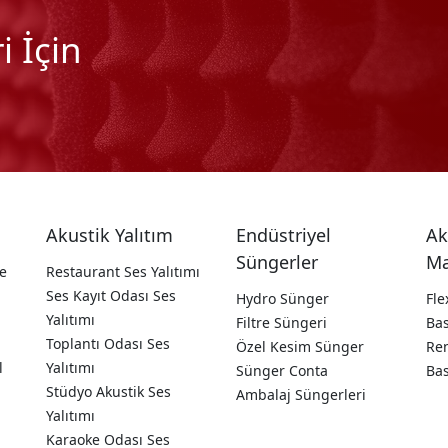
 İçin
Akustik Yalıtım
Endüstriyel
Ak
Süngerler
Ma
e
Restaurant Ses Yalıtımı
Ses Kayıt Odası Ses
Hydro Sünger
Fle
Yalıtımı
Filtre Süngeri
Ba
Toplantı Odası Ses
Özel Kesim Sünger
Ren
l
Yalıtımı
Sünger Conta
Ba
Stüdyo Akustik Ses
Ambalaj Süngerleri
Yalıtımı
Karaoke Odası Ses