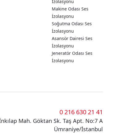
İzolasyonu
Makine Odası Ses
İzolasyonu
Soğutma Odası Ses
İzolasyonu
Asansör Dairesi Ses
İzolasyonu
Jeneratör Odası Ses
İzolasyonu
0 216 630 21 41
İnkılap Mah. Göktan Sk. Taş Apt. No:7 A
Ümraniye/İstanbul