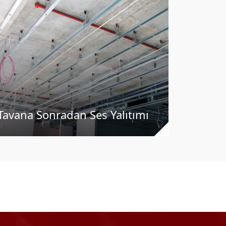
Ses Yal
Tavana Sonradan Ses Yalıtımı
Yapılab