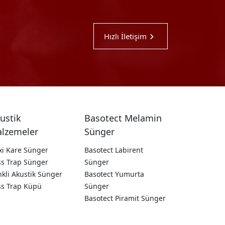
Hızlı İletişim
ustik
Basotect Melamin
lzemeler
Sünger
xi Kare Sünger
Basotect Labirent
ss Trap Sünger
Sünger
kli Akustik Sünger
Basotect Yumurta
ss Trap Küpü
Sünger
Basotect Piramit Sünger