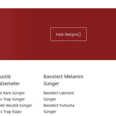
Hızlı İletişim
ustik
Basotect Melamin
lzemeler
Sünger
xi Kare Sünger
Basotect Labirent
ss Trap Sünger
Sünger
kli Akustik Sünger
Basotect Yumurta
ss Trap Küpü
Sünger