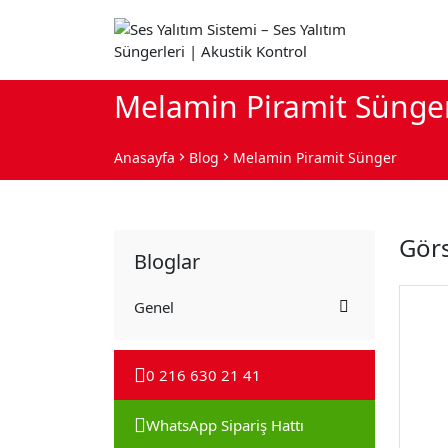
Melamin Piramit Sünge
Anasayfa
Blog
Melamin Piramit Sünger
Görs
Bloglar
Genel
0 216 630 21 41
WhatsApp Sipariş Hattı