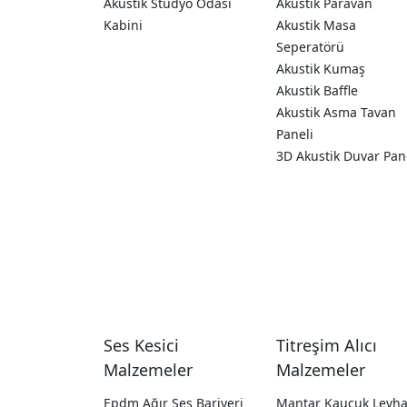
Akustik Stüdyo Odası
Akustik Paravan
Kabini
Akustik Masa
Seperatörü
Akustik Kumaş
Akustik Baffle
Akustik Asma Tavan
Paneli
3D Akustik Duvar Pan
Ses Kesici
Titreşim Alıcı
Malzemeler
Malzemeler
Epdm Ağır Ses Bariyeri
Mantar Kauçuk Levh