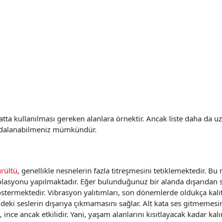
 hatta kullanılması gereken alanlara örnektir. Ancak liste daha da u
aydalanabilmeniz mümkündür.
rültü
, genellikle nesnelerin fazla titreşmesini tetiklemektedir. B
zolasyonu
yapılmaktadır. Eğer bulunduğunuz bir alanda dışarıdan ses 
östermektedir. Vibrasyon yalıtımları, son dönemlerde oldukça kalit
deki seslerin dışarıya çıkmamasını sağlar. Alt kata ses gitmemesin
nce ancak etkilidir. Yani, yaşam alanlarını kısıtlayacak kadar kal