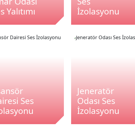
mar Odası
Ses
s Yalıtımı
İzolasyonu
sansör
Jeneratör
iresi Ses
Odası Ses
olasyonu
İzolasyonu