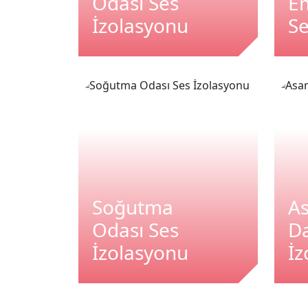
Odası Ses
E
İzolasyonu
Se
Soğutma
A
Odası Ses
Da
İzolasyonu
İz