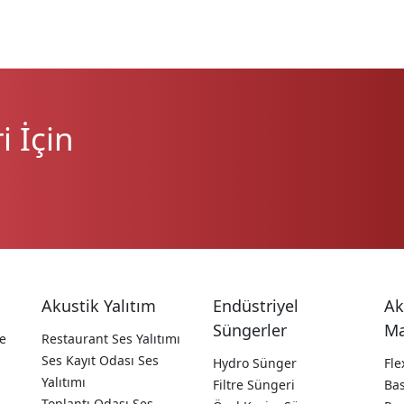
 İçin
Akustik Yalıtım
Endüstriyel
Ak
Süngerler
Ma
e
Restaurant Ses Yalıtımı
Ses Kayıt Odası Ses
Hydro Sünger
Fle
Yalıtımı
Filtre Süngeri
Ba
Toplantı Odası Ses