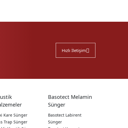
Hızlı İletişim
ustik
Basotect Melamin
lzemeler
Sünger
xi Kare Sünger
Basotect Labirent
ss Trap Sünger
Sünger