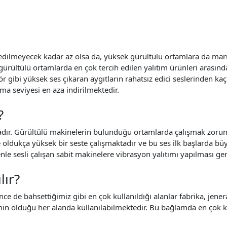
ark edilmeyecek kadar az olsa da, yüksek gürültülü ortamlara da m
gürültülü ortamlarda
en çok tercih edilen yalıtım ürünleri arasınd
ör gibi yüksek ses çıkaran aygıtların rahatsız edici seslerinden ka
lma seviyesi en aza indirilmektedir.
?
tadır. Gürültülü makinelerin bulunduğu ortamlarda çalışmak zorund
oldukça yüksek bir seste çalışmaktadır ve bu ses ilk başlarda büy
le sesli çalışan sabit makinelere
vibrasyon yalıtımı
yapılması ger
lır?
nce de bahsettiğimiz gibi en çok kullanıldığı alanlar fabrika, jen
şimin olduğu her alanda kullanılabilmektedir.
Bu bağlamda en çok kul