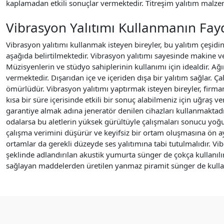
kaplamadan etkili sonuçlar vermektedir. Titreşim yalıtım malz
Vibrasyon Yalıtımı Kullanmanın Fayd
Vibrasyon yalıtımı kullanmak isteyen bireyler, bu yalıtım çeşidi
aşağıda belirtilmektedir. Vibrasyon yalıtımı sayesinde makine ve
Müzisyenlerin ve stüdyo sahiplerinin kullanımı için idealdir. Ağ
vermektedir. Dışarıdan içe ve içeriden dışa bir yalıtım sağlar. Ç
ömürlüdür. Vibrasyon yalıtımı yaptırmak isteyen bireyler, firmamı
kısa bir süre içerisinde etkili bir sonuç alabilmeniz için uğraş v
garantiye almak adına jeneratör denilen cihazları kullanmaktadır
odalarsa bu aletlerin yüksek gürültüyle çalışmaları sonucu yoğun 
çalışma verimini düşürür ve keyifsiz bir ortam oluşmasına ön aya
ortamlar da gerekli düzeyde ses yalıtımına tabi tutulmalıdır. Vi
şeklinde adlandırılan akustik yumurta sünger de çokça kullanılı
sağlayan maddelerden üretilen yanmaz piramit sünger de kullanı