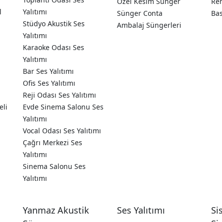
Özel Kesim Sünger
Ren
l
Yalıtımı
Sünger Conta
Ba
Stüdyo Akustik Ses
Ambalaj Süngerleri
Yalıtımı
Karaoke Odası Ses
Yalıtımı
Bar Ses Yalıtımı
Ofis Ses Yalıtımı
Reji Odası Ses Yalıtımı
eli
Evde Sinema Salonu Ses
Yalıtımı
Vocal Odası Ses Yalıtımı
Çağrı Merkezi Ses
Yalıtımı
Sinema Salonu Ses
Yalıtımı
Yanmaz Akustik
Ses Yalıtımı
Si