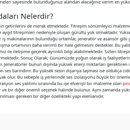
emeleri sayesinde bulunduğunuz alandan alacağınız verim en yüks
aları Nelerdir?
nin getirilerini de merak etmektedir. Titreşim sönümleyici malzemel
 aygıt titreşimleri nedeniyle oluşan gürültü yok olmaktadır. Yüksek
ır iş makinalarının bulunduğu ortamlar, jeneratör ve asansör gibi y
alışma ortamının daha verimli bir hale gelmesini destekler. Bu yalıt
z ile iletişime geçerek ayrıntılı bilgi alabilmektedir. Sizleri tit
ermektedir.
Sonuç Olarak;
Günümüzde yoğun olarak iş faaliyetlerini 
. Jeneratörler bunun dışında yüksek enerji miktarları gerektiren i
ses barındırır. Bu yüksek sesin dışarıya taşması ise oldukça ciddi v
k olur. Bu sebeple iş yerlerinde ses izolasyonu büyük bir öneme sa
brasyon ses yalıtımı sırasında bu işe elverişli bir malzeme olan
pir
r ve bir diğer önemli seçenek halinde bulunur. Aynı zamanda yüks
lması gereken bir diğer özellikteki yapı elemanıdır.