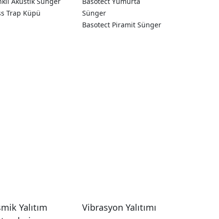
kli Akustik Sünger
Basotect Yumurta
ss Trap Küpü
Sünger
Basotect Piramit Sünger
smik Yalıtım
Vibrasyon Yalıtımı