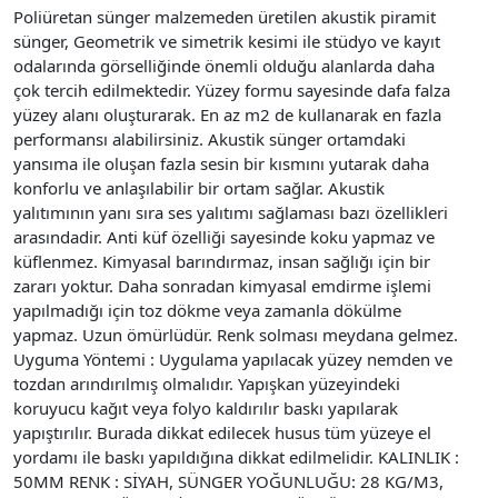
Poliüretan sünger malzemeden üretilen akustik piramit
sünger, Geometrik ve simetrik kesimi ile stüdyo ve kayıt
odalarında görselliğinde önemli olduğu alanlarda daha
çok tercih edilmektedir. Yüzey formu sayesinde dafa falza
yüzey alanı oluşturarak. En az m2 de kullanarak en fazla
performansı alabilirsiniz. Akustik sünger ortamdaki
yansıma ile oluşan fazla sesin bir kısmını yutarak daha
konforlu ve anlaşılabilir bir ortam sağlar. Akustik
yalıtımının yanı sıra ses yalıtımı sağlaması bazı özellikleri
arasındadir. Anti küf özelliği sayesinde koku yapmaz ve
küflenmez. Kimyasal barındırmaz, insan sağlığı için bir
zararı yoktur. Daha sonradan kimyasal emdirme işlemi
yapılmadığı için toz dökme veya zamanla dökülme
yapmaz. Uzun ömürlüdür. Renk solması meydana gelmez.
Uyguma Yöntemi : Uygulama yapılacak yüzey nemden ve
tozdan arındırılmış olmalıdır. Yapışkan yüzeyindeki
koruyucu kağıt veya folyo kaldırılır baskı yapılarak
yapıştırılır. Burada dikkat edilecek husus tüm yüzeye el
yordamı ile baskı yapıldığına dikkat edilmelidir. KALINLIK :
50MM RENK : SİYAH, SÜNGER YOĞUNLUĞU: 28 KG/M3,