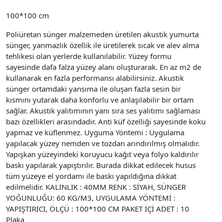
100*100 cm
Poliüretan sünger malzemeden üretilen akustik yumurta
sünger, yanmazlık özellik ile üretilerek sıcak ve alev alma
tehlikesi olan yerlerde kullanılabilir. Yüzey formu
sayesinde dafa falza yüzey alanı oluşturarak. En az m2 de
kullanarak en fazla performansı alabilirsiniz. Akustik
sünger ortamdaki yansıma ile oluşan fazla sesin bir
kısmını yutarak daha konforlu ve anlaşılabilir bir ortam
sağlar. Akustik yalıtımının yanı sıra ses yalıtımı sağlaması
bazı özellikleri arasındadir. Anti küf özelliği sayesinde koku
yapmaz ve küflenmez. Uyguma Yöntemi : Uygulama
yapılacak yüzey nemden ve tozdan arındırılmış olmalıdır.
Yapışkan yüzeyindeki koruyucu kağıt veya folyo kaldırılır
baskı yapılarak yapıştırılır. Burada dikkat edilecek husus
tüm yüzeye el yordamı ile baskı yapıldığına dikkat
edilmelidir. KALINLIK : 40MM RENK : SİYAH, SÜNGER
YOĞUNLUĞU: 60 KG/M3, UYGULAMA YÖNTEMİ :
YAPIŞTIRICI, ÖLÇÜ : 100*100 CM PAKET İÇİ ADET : 10
Plaka