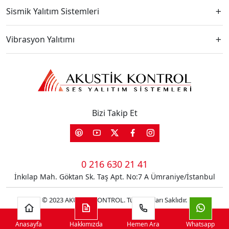
Sismik Yalıtım Sistemleri
Vibrasyon Yalıtımı
Bizi Takip Et
0 216 630 21 41
İnkılap Mah. Göktan Sk. Taş Apt. No:7 A Ümraniye/İstanbul
© 2023 AKUSTİK KONTROL. Tüm Hakları Saklıdır.
Çerez Politikası
Gizlilik Politikası
Aydınlatma Metni
Anasayfa
Hakkımızda
Hemen Ara
Whatsapp